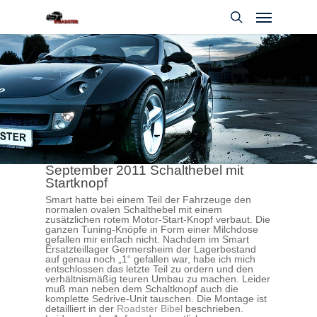
Skip
Menu
to
main
search
content
September 2011 Schalthebel mit
Startknopf
Smart hatte bei einem Teil der Fahrzeuge den
normalen ovalen Schalthebel mit einem
zusätzlichen rotem Motor-Start-Knopf verbaut. Die
ganzen Tuning-Knöpfe in Form einer Milchdose
gefallen mir einfach nicht. Nachdem im Smart
Ersatzteillager Germersheim der Lagerbestand
auf genau noch „1“ gefallen war, habe ich mich
entschlossen das letzte Teil zu ordern und den
verhältnismäßig teuren Umbau zu machen. Leider
muß man neben dem Schaltknopf auch die
komplette Sedrive-Unit tauschen. Die Montage ist
detailliert in der
Roadster Bibel
beschrieben.