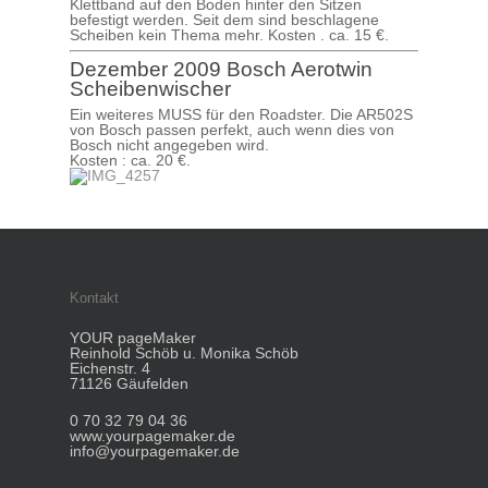
Klettband auf den Boden hinter den Sitzen
befestigt werden. Seit dem sind beschlagene
Scheiben kein Thema mehr. Kosten . ca. 15 €.
Dezember 2009 Bosch Aerotwin
Scheibenwischer
Ein weiteres MUSS für den Roadster. Die AR502S
von Bosch passen perfekt, auch wenn dies von
Bosch nicht angegeben wird.
Kosten : ca. 20 €.
Kontakt
YOUR pageMaker
Reinhold Schöb u. Monika Schöb
Eichenstr. 4
71126 Gäufelden
0 70 32 79 04 36
www.yourpagemaker.de
info@yourpagemaker.de