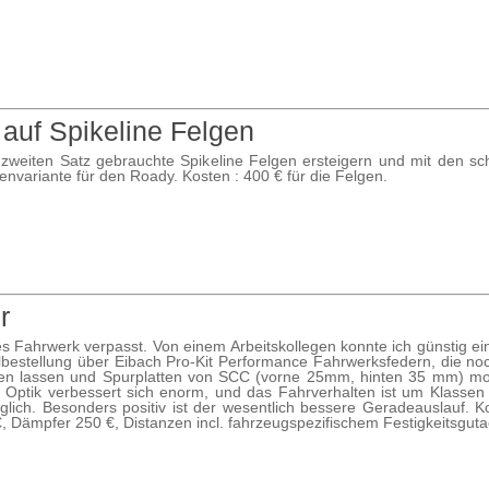
auf Spikeline Felgen
zweiten Satz gebrauchte Spikeline Felgen ersteigern und mit den s
envariante für den Roady. Kosten : 400 € für die Felgen.
r
s Fahrwerk verpasst. Von einem Arbeitskollegen konnte ich günstig e
lbestellung über Eibach Pro-Kit Performance Fahrwerksfedern, die noc
en lassen und Spurplatten von SCC (vorne 25mm, hinten 35 mm) mont
Optik verbessert sich enorm, und das Fahrverhalten ist um Klassen 
uglich. Besonders positiv ist der wesentlich bessere Geradeauslauf. 
, Dämpfer 250 €, Distanzen incl. fahrzeugspezifischem Festigkeitsgu