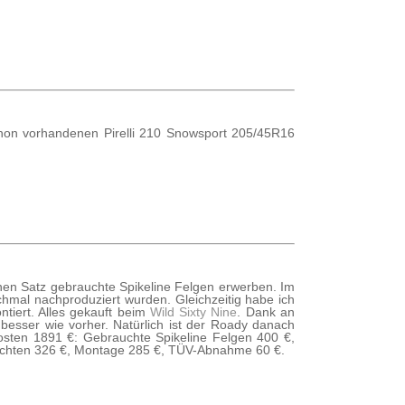
chon vorhandenen Pirelli 210 Snowsport 205/45R16
inen Satz gebrauchte Spikeline Felgen erwerben. Im
hmal nachproduziert wurden. Gleichzeitig habe ich
iert. Alles gekauft beim
Wild Sixty Nine
. Dank an
besser wie vorher. Natürlich ist der Roady danach
Kosten 1891 €: Gebrauchte Spikeline Felgen 400 €,
tachten 326 €, Montage 285 €, TÜV-Abnahme 60 €.