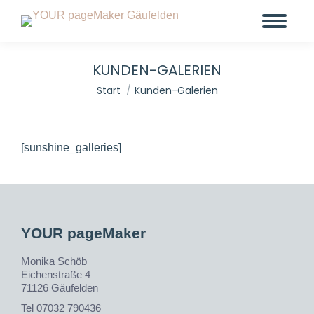
KUNDEN-GALERIEN
Sie befinden sich hier:
Start
Kunden-Galerien
[sunshine_galleries]
YOUR pageMaker
Monika Schöb
Eichenstraße 4
71126 Gäufelden
Tel 07032 790436